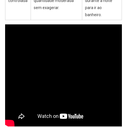
controlada
quantidade moderada
durante a noite
sem exagerar.
para ir ao
banheiro.