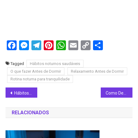
Facebook
Messenger
Telegram
Pinterest
WhatsApp
Email
Copy
Share
Link
Tagged
Hábitos noturnos saudáveis
O que fazer Antes de Dormir
Relaxamento Antes de Dormir
Rotina noturna para tranquilidade
Navegação
Hábitos Saudáveis Antes de Dormir que Ajudam no Descanso
Como Desligar a Mente à Noite com Leveza
de
RELACIONADOS
Post